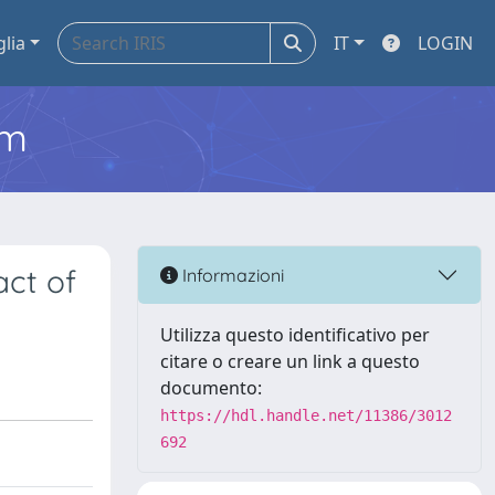
glia
IT
LOGIN
em
act of
Informazioni
Utilizza questo identificativo per
citare o creare un link a questo
documento:
https://hdl.handle.net/11386/3012
692