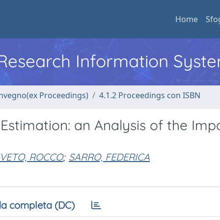
Home
Sfo
l Research Information Syst
convegno(ex Proceedings)
4.1.2 Proceedings con ISBN
Estimation: an Analysis of the Imp
IVETO, ROCCO
;
SARRO, FEDERICA
a completa (DC)