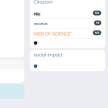
Citazioni
ND
59
ND
social impact