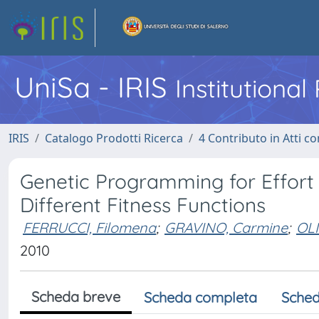
UniSa - IRIS
Institutiona
IRIS
Catalogo Prodotti Ricerca
4 Contributo in Atti 
Genetic Programming for Effort 
Different Fitness Functions
FERRUCCI, Filomena
;
GRAVINO, Carmine
;
OL
2010
Scheda breve
Scheda completa
Sched