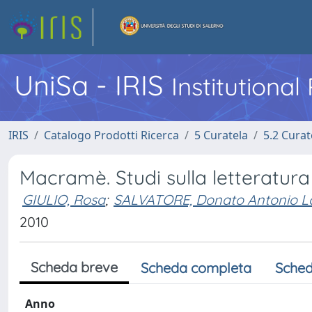
UniSa - IRIS
Institutiona
IRIS
Catalogo Prodotti Ricerca
5 Curatela
5.2 Curat
Macramè. Studi sulla letteratura 
GIULIO, Rosa
;
SALVATORE, Donato Antonio L
2010
Scheda breve
Scheda completa
Sched
Anno