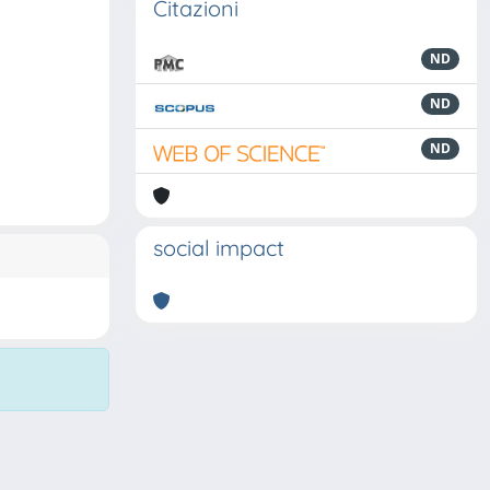
Citazioni
ND
ND
ND
social impact