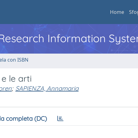
Home
Sfo
l Research Information Syst
ela con ISBN
e le arti
oren
;
SAPIENZA, Annamaria
a completa (DC)