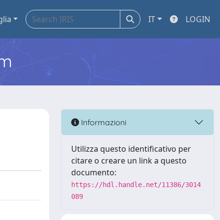
glia
IT
LOGIN
em
Informazioni
Utilizza questo identificativo per
citare o creare un link a questo
documento:
https://hdl.handle.net/11386/3014
089