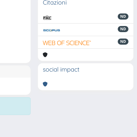
Citazioni
ND
ND
ND
social impact