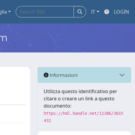
glia
IT
LOGIN
em
Informazioni
Utilizza questo identificativo per
citare o creare un link a questo
documento:
https://hdl.handle.net/11386/3015
432