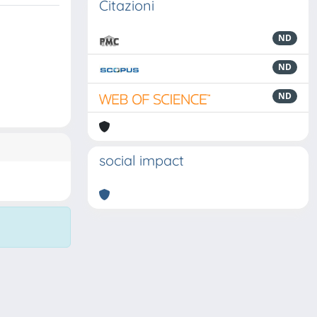
Citazioni
ND
ND
ND
social impact