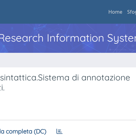
Home
Sfo
l Research Information Syst
 sintattica.Sistema di annotazione
i.
a completa (DC)