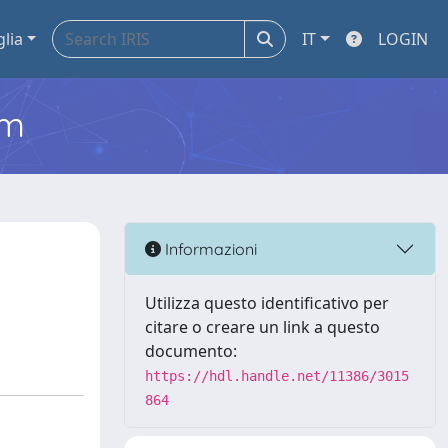
glia
IT
LOGIN
em
Informazioni
Utilizza questo identificativo per
citare o creare un link a questo
documento:
https://hdl.handle.net/11386/3015
864