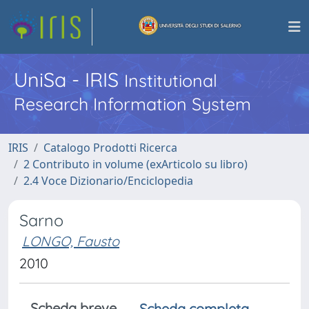
UniSa - IRIS
Institutional
Research Information System
IRIS
Catalogo Prodotti Ricerca
2 Contributo in volume (exArticolo su libro)
2.4 Voce Dizionario/Enciclopedia
Sarno
LONGO, Fausto
2010
Scheda breve
Scheda completa