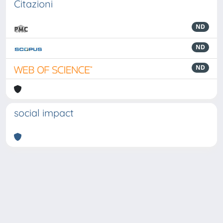
Citazioni
ND
ND
ND
social impact
Powered by
IRIS
-
about IRIS
-