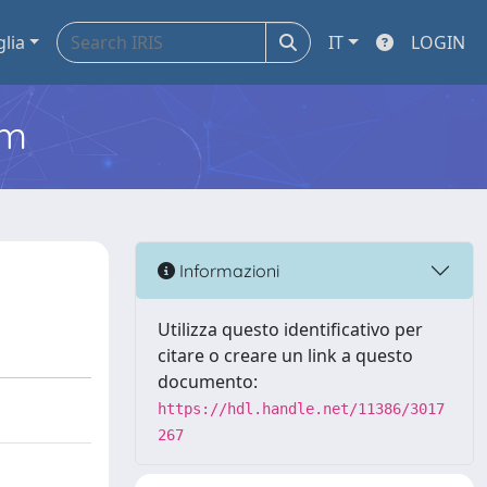
glia
IT
LOGIN
em
Informazioni
Utilizza questo identificativo per
citare o creare un link a questo
documento:
https://hdl.handle.net/11386/3017
267