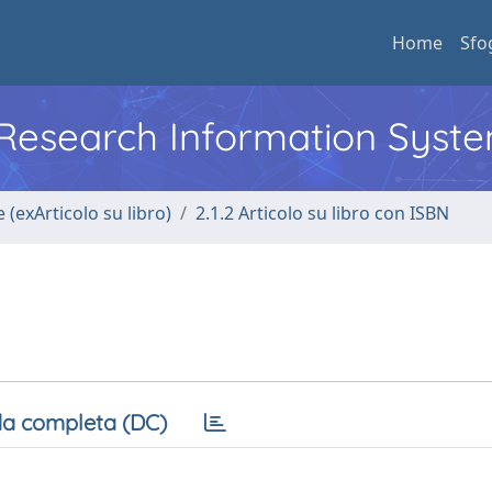
Home
Sfo
l Research Information Syst
 (exArticolo su libro)
2.1.2 Articolo su libro con ISBN
a completa (DC)