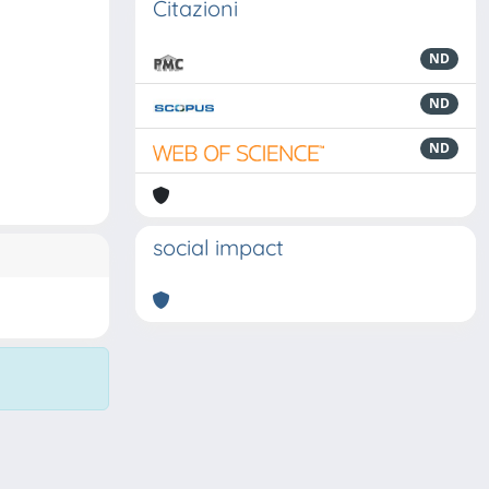
Citazioni
ND
ND
ND
social impact