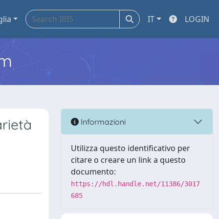
glia
IT
LOGIN
em
rietà
Informazioni
Utilizza questo identificativo per
citare o creare un link a questo
documento:
https://hdl.handle.net/11386/3017
685