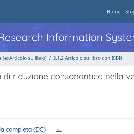
Home
Sfo
l Research Information Syst
 (exArticolo su libro)
2.1.2 Articolo su libro con ISBN
di riduzione consonantica nella va
a completa (DC)