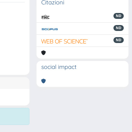
Citazioni
ND
ND
ND
social impact