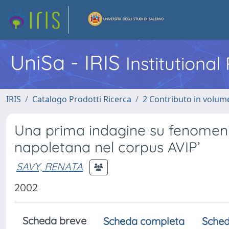
UniSa - IRIS
Institutiona
IRIS
Catalogo Prodotti Ricerca
2 Contributo in volume
Una prima indagine su fenomeni 
napoletana nel corpus AVIP’
SAVY, RENATA
2002
Scheda breve
Scheda completa
Sched