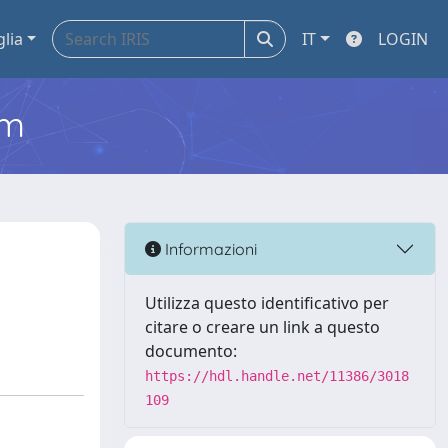
glia
IT
LOGIN
em
Informazioni
Utilizza questo identificativo per
citare o creare un link a questo
documento:
https://hdl.handle.net/11386/3018
109