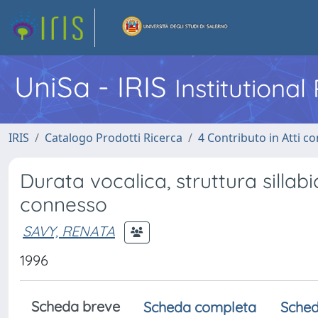
UniSa - IRIS
Institutiona
IRIS
Catalogo Prodotti Ricerca
4 Contributo in Atti 
Durata vocalica, struttura sillabi
connesso
SAVY, RENATA
1996
Scheda breve
Scheda completa
Sched