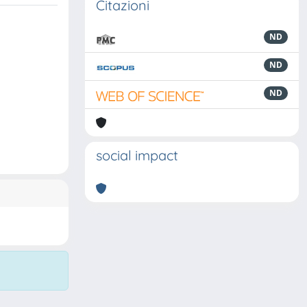
Citazioni
ND
ND
ND
social impact