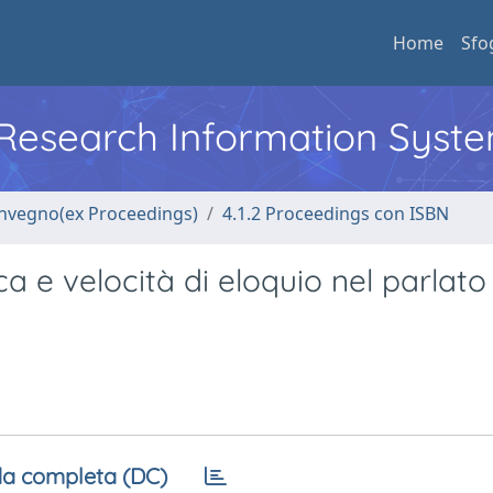
Home
Sfo
l Research Information Syst
convegno(ex Proceedings)
4.1.2 Proceedings con ISBN
ca e velocità di eloquio nel parlato
a completa (DC)