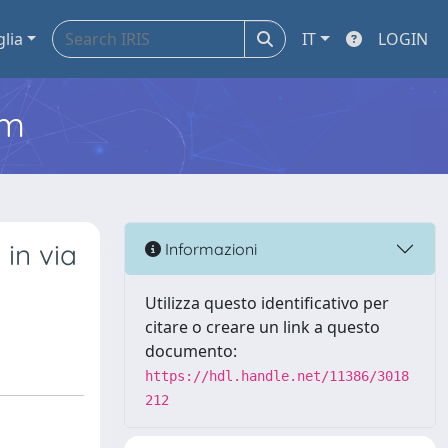
glia
IT
LOGIN
em
 in via
Informazioni
Utilizza questo identificativo per
citare o creare un link a questo
documento:
https://hdl.handle.net/11386/3018
212