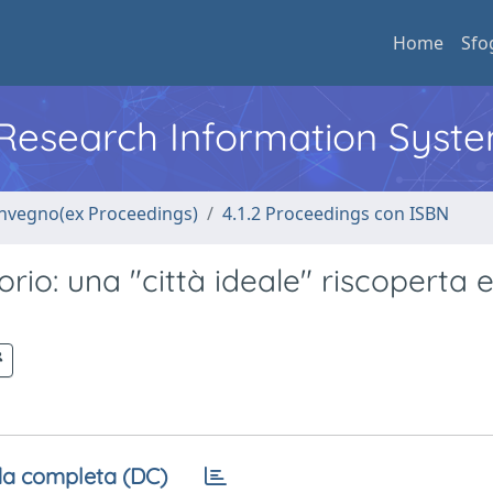
Home
Sfo
l Research Information Syst
convegno(ex Proceedings)
4.1.2 Proceedings con ISBN
orio: una "città ideale" riscoperta e
a completa (DC)