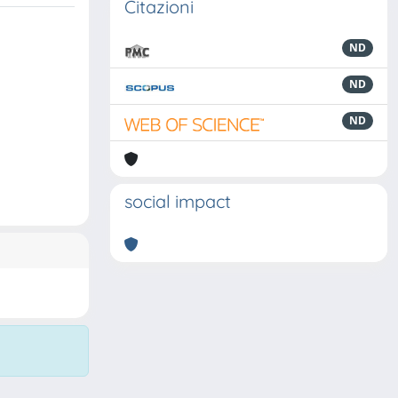
Citazioni
ND
ND
ND
social impact