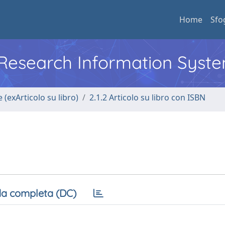
Home
Sfo
l Research Information Syst
 (exArticolo su libro)
2.1.2 Articolo su libro con ISBN
a completa (DC)