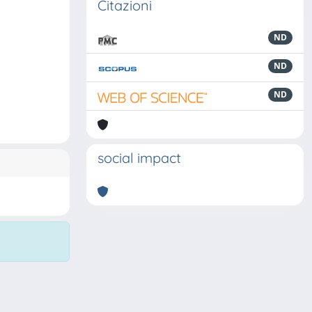
Citazioni
ND
ND
ND
social impact