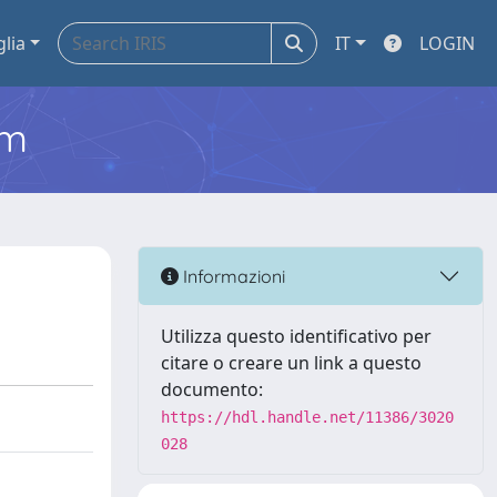
glia
IT
LOGIN
em
Informazioni
Utilizza questo identificativo per
citare o creare un link a questo
documento:
https://hdl.handle.net/11386/3020
028