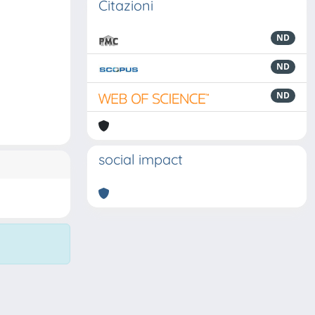
Citazioni
ND
ND
ND
social impact