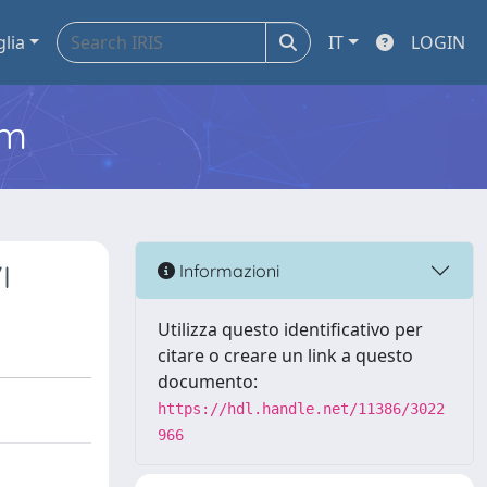
glia
IT
LOGIN
em
I
Informazioni
Utilizza questo identificativo per
citare o creare un link a questo
documento:
https://hdl.handle.net/11386/3022
966