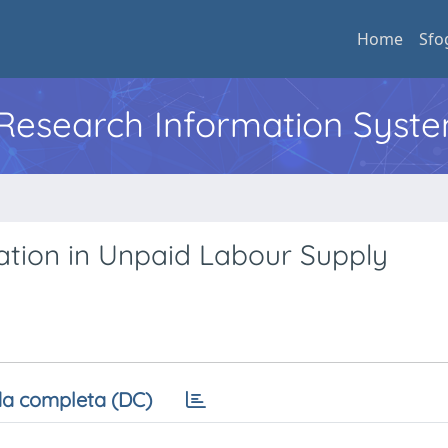
Home
Sfo
l Research Information Syst
ation in Unpaid Labour Supply
a completa (DC)