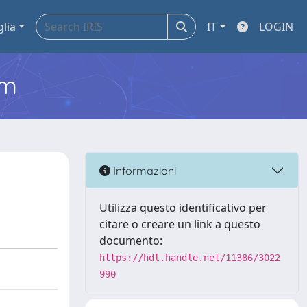
glia
IT
LOGIN
em
Informazioni
Utilizza questo identificativo per
citare o creare un link a questo
documento:
https://hdl.handle.net/11386/3022
990