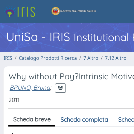
UniSa - IRIS
Institutiona
IRIS
Catalogo Prodotti Ricerca
7 Altro
7.12 Altro
Why without Pay?Intrinsic Motiv
BRUNO, Bruna
;
2011
Scheda breve
Scheda completa
Sched