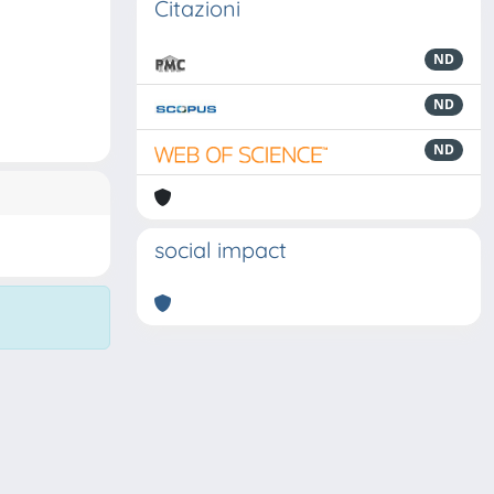
Citazioni
ND
ND
ND
social impact