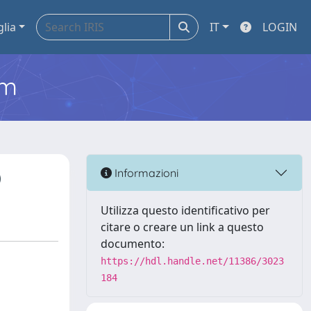
glia
IT
LOGIN
em
)
Informazioni
Utilizza questo identificativo per
citare o creare un link a questo
documento:
https://hdl.handle.net/11386/3023
184