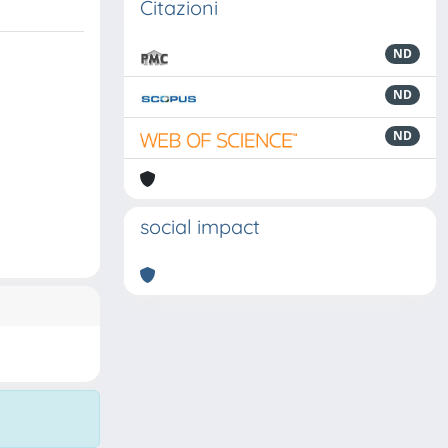
Citazioni
ND
ND
ND
social impact