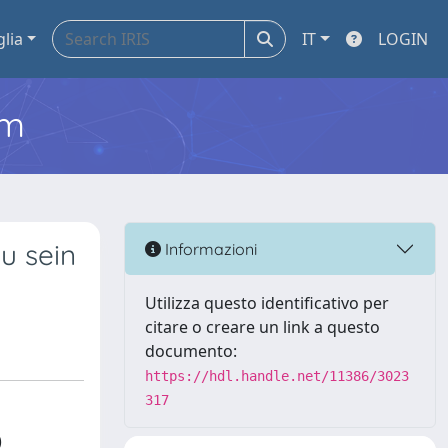
glia
IT
LOGIN
em
u sein
Informazioni
Utilizza questo identificativo per
citare o creare un link a questo
documento:
https://hdl.handle.net/11386/3023
317
)