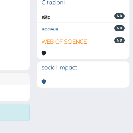
Citazioni
ND
ND
ND
social impact