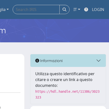
glia
IT
LOGIN
em
Informazioni
Utilizza questo identificativo per
citare o creare un link a questo
documento:
https://hdl.handle.net/11386/3023
323
)