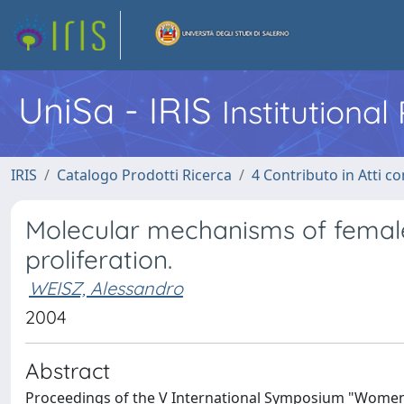
UniSa - IRIS
Institutiona
IRIS
Catalogo Prodotti Ricerca
4 Contributo in Atti 
Molecular mechanisms of female
proliferation.
WEISZ, Alessandro
2004
Abstract
Proceedings of the V International Symposium "Women’s