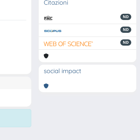
Citazioni
ND
ND
ND
social impact