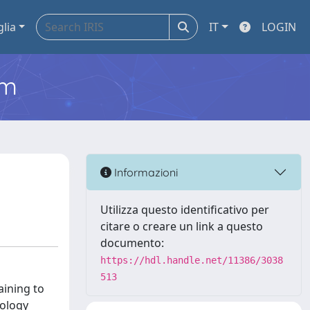
glia
IT
LOGIN
em
Informazioni
Utilizza questo identificativo per
citare o creare un link a questo
documento:
https://hdl.handle.net/11386/3038
513
aining to
dology