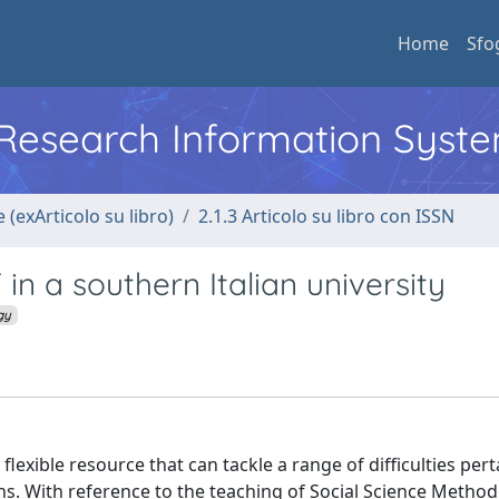
Home
Sfo
l Research Information Syst
 (exArticolo su libro)
2.1.3 Articolo su libro con ISSN
 in a southern Italian university
gy
flexible resource that can tackle a range of difficulties pert
s. With reference to the teaching of Social Science Metho