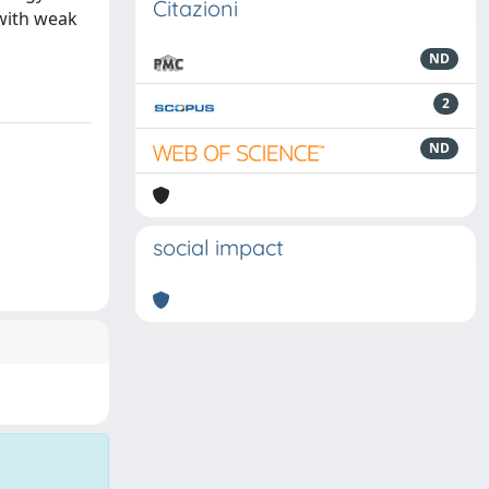
Citazioni
 with weak
ND
2
ND
social impact