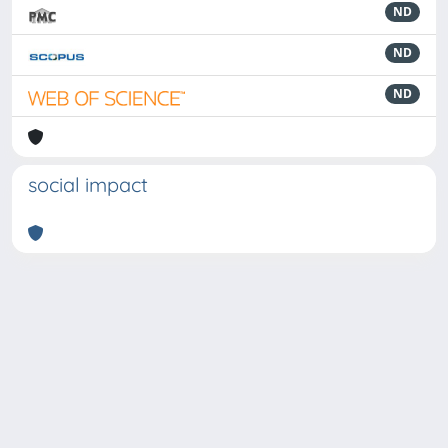
ND
ND
ND
social impact
Powered by
IRIS
-
about IRIS
-
Utilizzo dei cookie
-
Privacy
Copyright © 2026