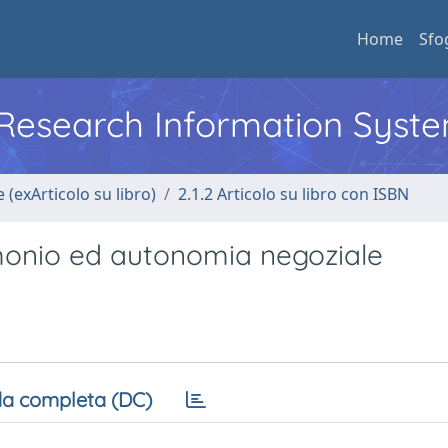
Home
Sfo
l Research Information Syst
 (exArticolo su libro)
2.1.2 Articolo su libro con ISBN
monio ed autonomia negoziale
a completa (DC)