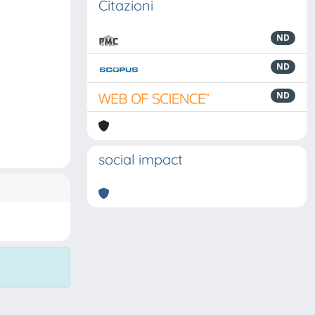
Citazioni
ND
ND
ND
social impact