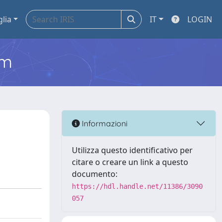
glia
IT
LOGIN
em
Informazioni
Utilizza questo identificativo per
citare o creare un link a questo
documento:
https://hdl.handle.net/11386/3090
057