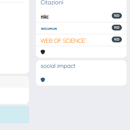
Citazioni
ND
ND
ND
social impact