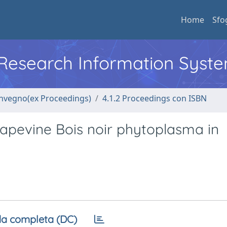
Home
Sfo
l Research Information Syst
convegno(ex Proceedings)
4.1.2 Proceedings con ISBN
rapevine Bois noir phytoplasma in
a completa (DC)