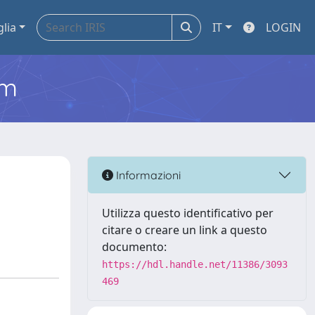
glia
IT
LOGIN
em
Informazioni
Utilizza questo identificativo per
citare o creare un link a questo
documento:
https://hdl.handle.net/11386/3093
469