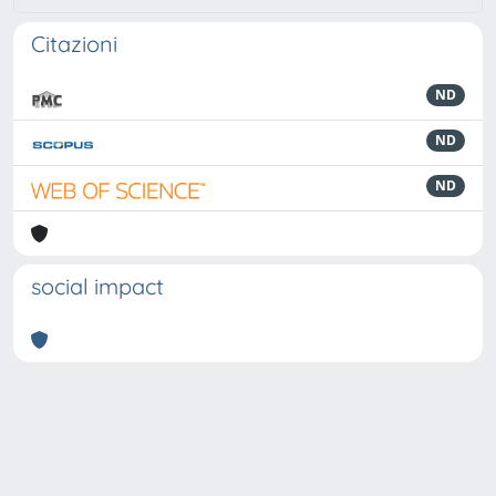
Citazioni
ND
ND
ND
social impact