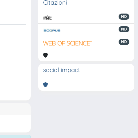
Citazioni
ND
ND
ND
social impact