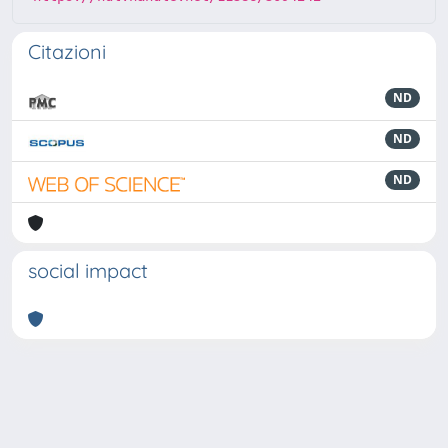
Citazioni
ND
ND
ND
social impact