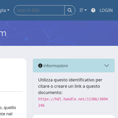
glia
IT
LOGIN
em
Informazioni
Utilizza questo identificativo per
citare o creare un link a questo
documento:
https://hdl.handle.net/11386/3094
246
o, quello
nte nel