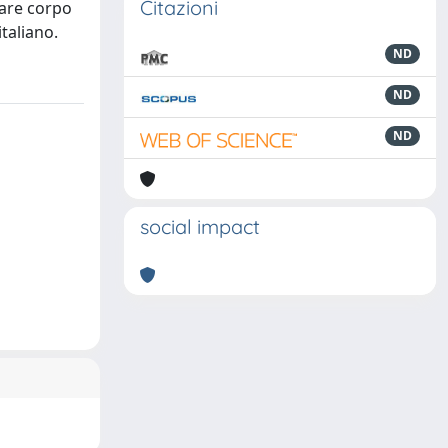
Citazioni
dare corpo
italiano.
ND
ND
ND
social impact