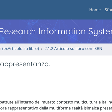
Home
Sfo
l Research Information Syst
 (exArticolo su libro)
2.1.2 Articolo su libro con ISBN
 rappresentanza.
attute all'interno del mutato contesto multiculturale italin
cutore rappresentativo della multiforme realtà islmaica prese