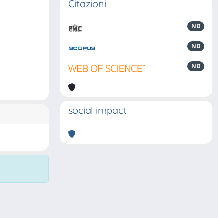
Citazioni
ND
ND
ND
social impact