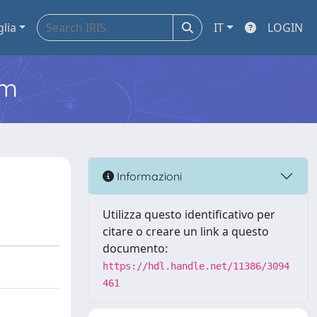
glia
IT
LOGIN
em
Informazioni
Utilizza questo identificativo per
citare o creare un link a questo
documento:
https://hdl.handle.net/11386/3094
461