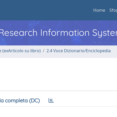
Home
Sfo
l Research Information Syst
 (exArticolo su libro)
2.4 Voce Dizionario/Enciclopedia
a completa (DC)