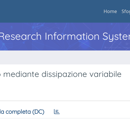
Home
Sfo
l Research Information Syst
 mediante dissipazione variabile
a completa (DC)