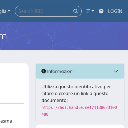
glia
IT
LOGIN
em
Informazioni
Utilizza questo identificativo per
citare o creare un link a questo
documento:
https://hdl.handle.net/11386/3100
488
l'asma