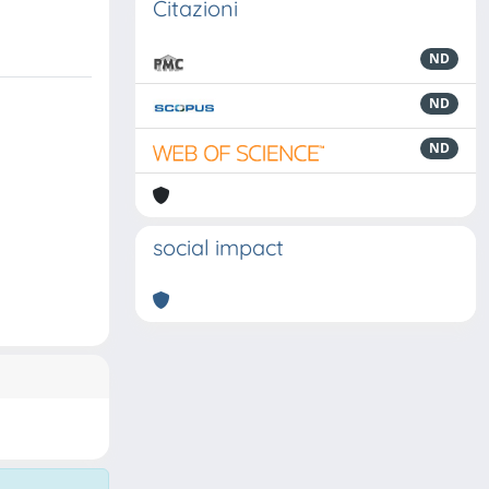
Citazioni
ND
ND
ND
social impact