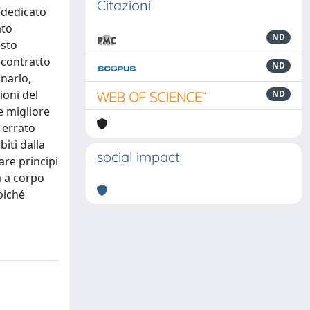
Citazioni
a dedicato
ato
ND
esto
l contratto
ND
narlo,
ioni del
ND
e migliore
 errato
iti dalla
social impact
are principi
a a corpo
poiché