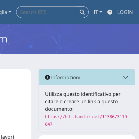
glia
IT
LOGIN
em
i
Informazioni
Utilizza questo identificativo per
citare o creare un link a questo
documento:
https://hdl.handle.net/11386/3119
847
 lavori