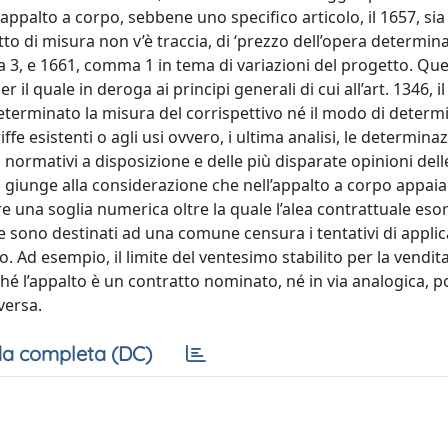
i appalto a corpo, sebbene uno specifico articolo, il 1657, si
to di misura non v’è traccia, di ‘prezzo dell’opera determin
a 3, e 1661, comma 1 in tema di variazioni del progetto. Qu
il quale in deroga ai principi generali di cui all’art. 1346, i
terminato la misura del corrispettivo né il modo di determi
riffe esistenti o agli usi ovvero, i ultima analisi, le determinaz
 normativi a disposizione e delle più disparate opinioni dell
 giunge alla considerazione che nell’appalto a corpo appaia
 una soglia numerica oltre la quale l’alea contrattuale esorb
he sono destinati ad una comune censura i tentativi di applic
to. Ad esempio, il limite del ventesimo stabilito per la vendit
oiché l’appalto è un contratto nominato, né in via analogica, 
versa.
a completa (DC)