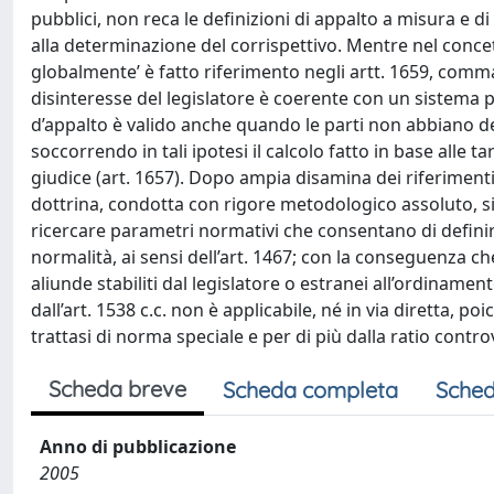
pubblici, non reca le definizioni di appalto a misura e d
alla determinazione del corrispettivo. Mentre nel concet
globalmente’ è fatto riferimento negli artt. 1659, comm
disinteresse del legislatore è coerente con un sistema per 
d’appalto è valido anche quando le parti non abbiano de
soccorrendo in tali ipotesi il calcolo fatto in base alle ta
giudice (art. 1657). Dopo ampia disamina dei riferimenti
dottrina, condotta con rigore metodologico assoluto, si
ricercare parametri normativi che consentano di definire
normalità, ai sensi dell’art. 1467; con la conseguenza c
aliunde stabiliti dal legislatore o estranei all’ordinamen
dall’art. 1538 c.c. non è applicabile, né in via diretta, p
trattasi di norma speciale e per di più dalla ratio contro
Scheda breve
Scheda completa
Sched
Anno di pubblicazione
2005