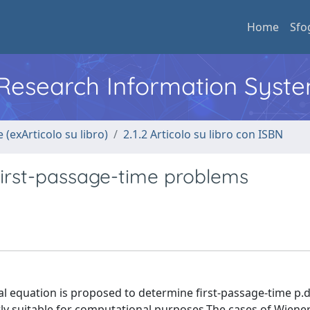
Home
Sfo
l Research Information Syst
 (exArticolo su libro)
2.1.2 Articolo su libro con ISBN
first-passage-time problems
l equation is proposed to determine first-passage-time p.d.f
rly suitable for computational purposes.The cases of Wiene