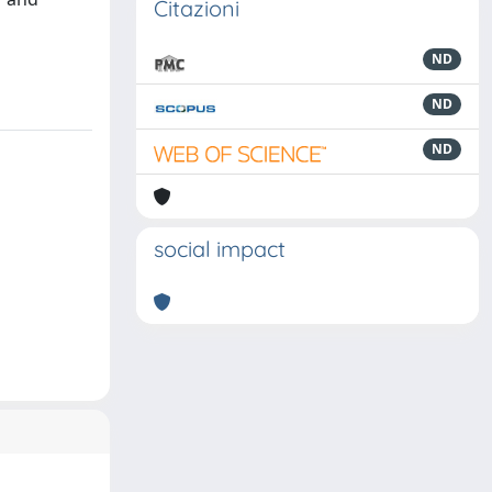
Citazioni
ND
ND
ND
social impact