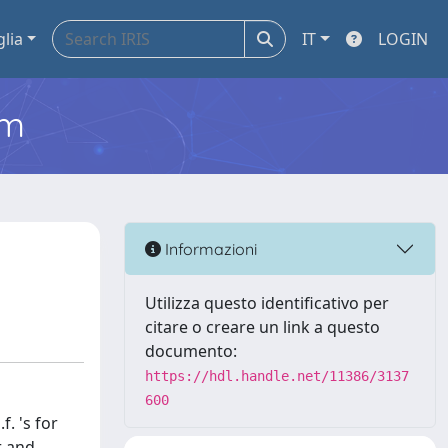
glia
IT
LOGIN
em
Informazioni
Utilizza questo identificativo per
citare o creare un link a questo
documento:
https://hdl.handle.net/11386/3137
600
. 's for
r and