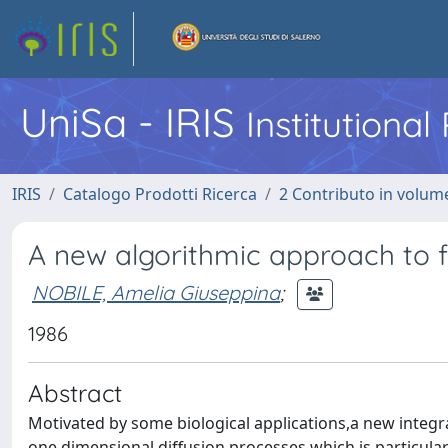
UniSa - IRIS
Institutiona
IRIS
Catalogo Prodotti Ricerca
2 Contributo in volume
A new algorithmic approach to 
NOBILE, Amelia Giuseppina
;
1986
Abstract
Motivated by some biological applications,a new integra
one dimensional diffusion processes,which is particula