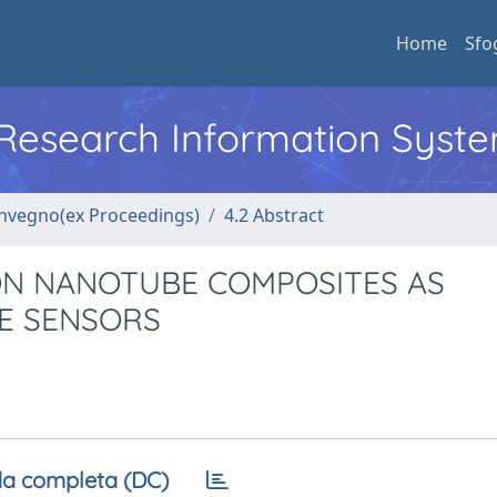
Home
Sfo
l Research Information Syst
convegno(ex Proceedings)
4.2 Abstract
ON NANOTUBE COMPOSITES AS
E SENSORS
a completa (DC)