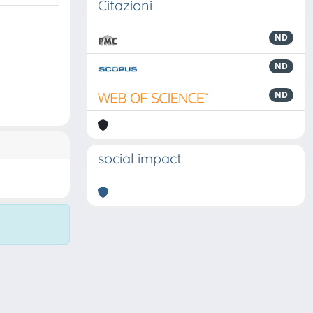
Citazioni
ND
ND
ND
social impact