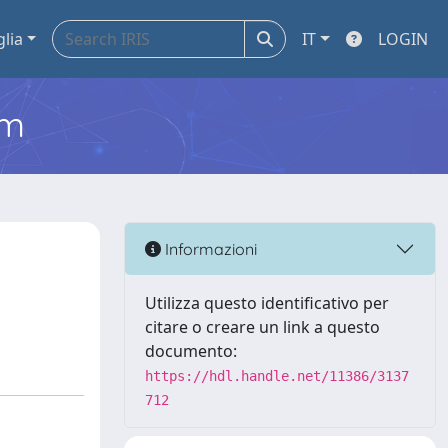
glia
IT
LOGIN
em
Informazioni
Utilizza questo identificativo per
citare o creare un link a questo
documento:
https://hdl.handle.net/11386/3137
712