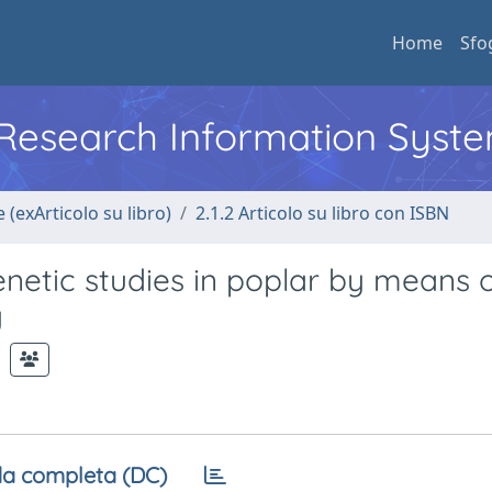
Home
Sfo
l Research Information Syst
 (exArticolo su libro)
2.1.2 Articolo su libro con ISBN
enetic studies in poplar by means o
y
a completa (DC)