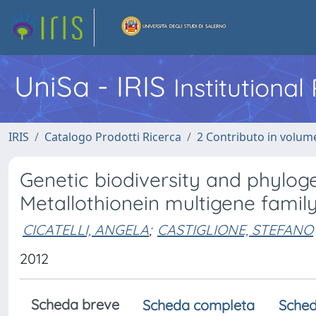
UniSa - IRIS
Institutiona
IRIS
Catalogo Prodotti Ricerca
2 Contributo in volume
Genetic biodiversity and phylog
Metallothionein multigene famil
CICATELLI, ANGELA
;
CASTIGLIONE, STEFANO
2012
Scheda breve
Scheda completa
Sched