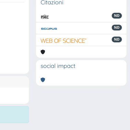
Citazioni
ND
ND
ND
social impact