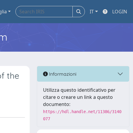
glia
IT
LOGIN
em
f the
Informazioni
Utilizza questo identificativo per
citare o creare un link a questo
documento:
https://hdl.handle.net/11386/3140
077