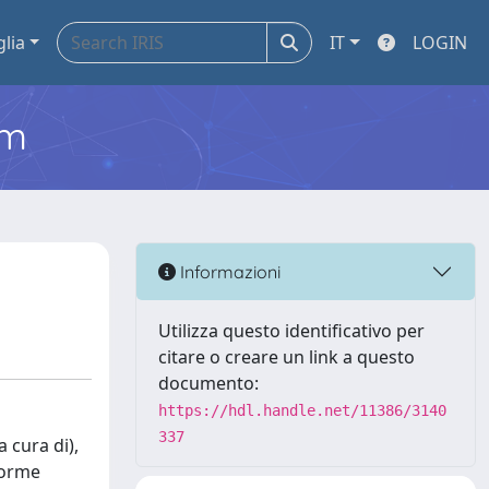
glia
IT
LOGIN
em
Informazioni
Utilizza questo identificativo per
citare o creare un link a questo
documento:
https://hdl.handle.net/11386/3140
337
 cura di),
iforme