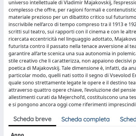
universo intellettuale di Vladimir Majakovskij, l’espre
complesso che offre, per ragioni formali e contenutistic
materiale prezioso per un dibattito critico sul futurism
inscrivibile nell’arco di tempo compreso tra il 1913 e 19
scritti sul teatro, sui rapporti con il cinema e con le alt
ricercata eccentricità nel linguaggio adottato, Majakovs
futurista contro il passato nella tenace avversione al tea
garantire all’arte scenica una sua autonomia in polemica 
stile creativo che li caratterizza, non appaiono decisivi
poetica di Majakovskij. Tale dimensione è, infatti, da anal
particolar modo, quelli nati sotto il segno di Vsevolod 
quale sono strettamente legate le opere e il destino teat
attraverso quattro opere chiave, l’evoluzione del pensiero
allestimenti curati da Mejerchol’d, costituiscono una t
e si pongono ancora oggi come riferimenti imprescindibil
Scheda breve
Scheda completa
Sched
Anno