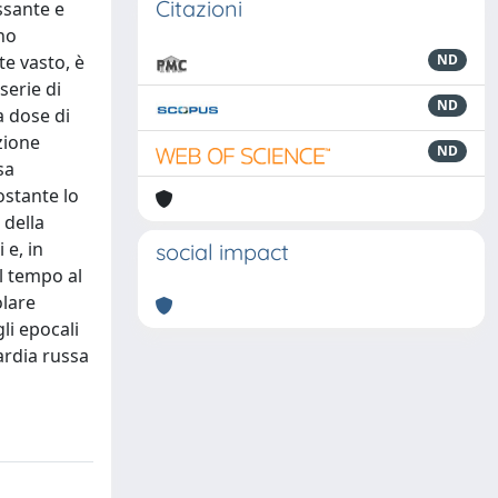
Citazioni
ssante e
ono
te vasto, è
ND
serie di
ND
a dose di
zione
ND
sa
ostante lo
 della
 e, in
social impact
l tempo al
olare
li epocali
ardia russa