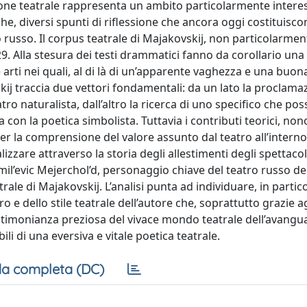
ssione teatrale rappresenta un ambito particolarmente intere
he, diversi spunti di riflessione che ancora oggi costituisc
o russo. Il corpus teatrale di Majakovskij, non particolarmen
29. Alla stesura dei testi drammatici fanno da corollario una 
re arti nei quali, al di là di un’apparente vaghezza e una buon
kij traccia due vettori fondamentali: da un lato la proclama
tro naturalista, dall’altro la ricerca di uno specifico che pos
con la poetica simbolista. Tuttavia i contributi teorici, non
 per la comprensione del valore assunto dal teatro all’interno
izzare attraverso la storia degli allestimenti degli spettacoli
Emil’evic Mejerchol’d, personaggio chiave del teatro russo de
rale di Majakovskij. L’analisi punta ad individuare, in partic
 e dello stile teatrale dell’autore che, soprattutto grazie ag
estimonianza preziosa del vivace mondo teatrale dell’avangu
i di una eversiva e vitale poetica teatrale.
a completa (DC)