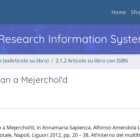
Home
Sfo
l Research Information Syst
 (exArticolo su libro)
2.1.2 Articolo su libro con ISBN
gan a Mejerchol'd
n a Mejerchol’d, in Annamaria Sapienza, Alfonso Amendola (a
tale, Napoli, Liguori 2012, pp. 20 – 38. All’interno del mult