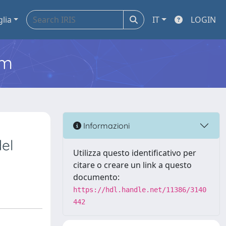
glia
IT
LOGIN
em
Informazioni
del
Utilizza questo identificativo per
citare o creare un link a questo
documento:
https://hdl.handle.net/11386/3140
442