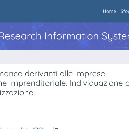
Home
Sfo
l Research Information Syst
rmance derivanti alle imprese
one imprenditoriale. Individuazione 
izzazione.