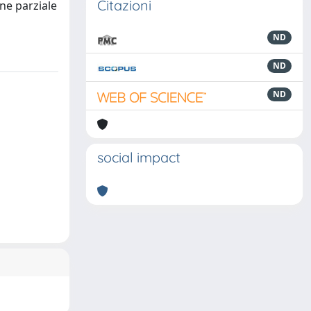
Citazioni
one parziale
ND
ND
ND
social impact