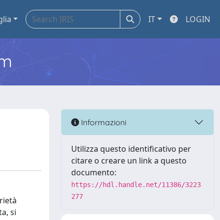
glia
IT
LOGIN
em
Informazioni
Utilizza questo identificativo per
citare o creare un link a questo
documento:
https://hdl.handle.net/11386/3223
277
rietà
a, si