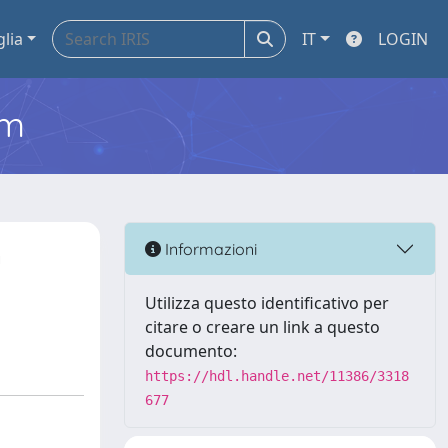
glia
IT
LOGIN
em
n
Informazioni
Utilizza questo identificativo per
citare o creare un link a questo
documento:
https://hdl.handle.net/11386/3318
677