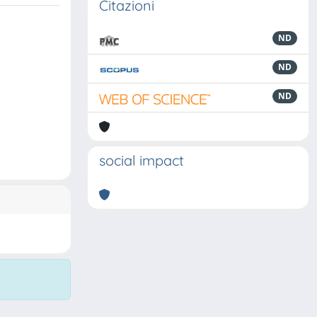
Citazioni
ND
ND
ND
social impact