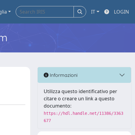
glia
IT
LOGIN
em
Informazioni
Utilizza questo identificativo per
citare o creare un link a questo
documento:
https://hdl.handle.net/11386/3363
677