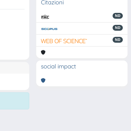
Citazioni
ND
ND
ND
social impact