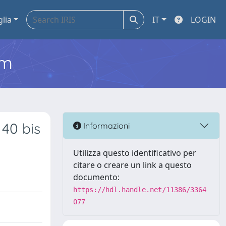
glia
IT
LOGIN
em
 40 bis
Informazioni
Utilizza questo identificativo per
citare o creare un link a questo
documento:
https://hdl.handle.net/11386/3364
077