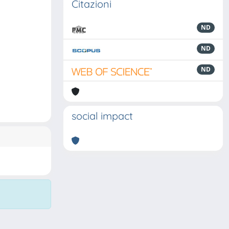
Citazioni
ND
ND
ND
social impact