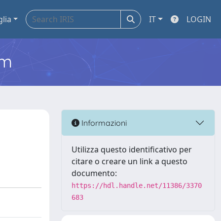
glia
IT
LOGIN
em
Informazioni
Utilizza questo identificativo per
citare o creare un link a questo
documento:
https://hdl.handle.net/11386/3370
683