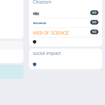
Citazioni
ND
ND
ND
social impact