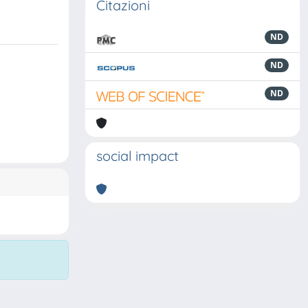
Citazioni
ND
ND
ND
social impact