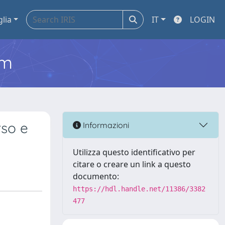
glia
IT
LOGIN
em
rso e
Informazioni
Utilizza questo identificativo per
citare o creare un link a questo
documento:
https://hdl.handle.net/11386/3382
477