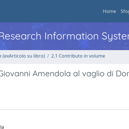
Home
Sfo
l Research Information Syst
 (exArticolo su libro)
2.1 Contributo in volume
 Giovanni Amendola al vaglio di Do
la