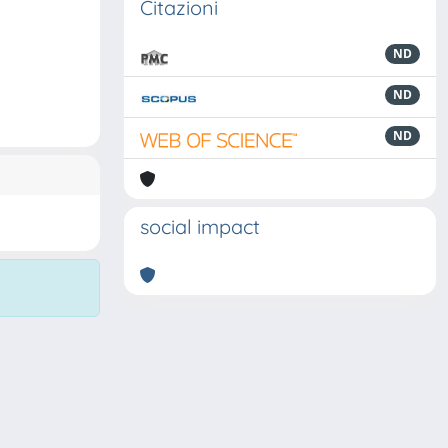
Citazioni
ND
ND
ND
social impact