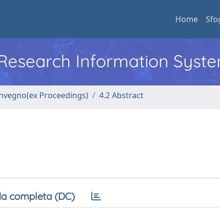
Home
Sfo
l Research Information Syst
convegno(ex Proceedings)
4.2 Abstract
a completa (DC)