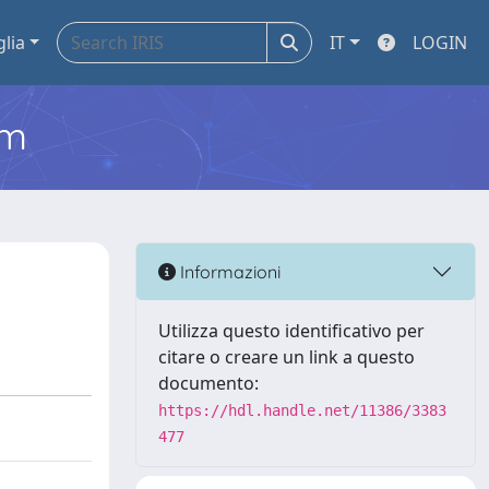
glia
IT
LOGIN
em
Informazioni
Utilizza questo identificativo per
citare o creare un link a questo
documento:
https://hdl.handle.net/11386/3383
477