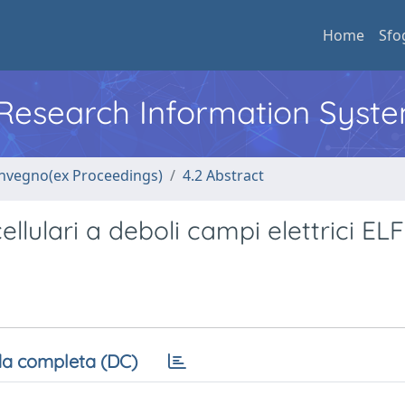
Home
Sfo
l Research Information Syst
convegno(ex Proceedings)
4.2 Abstract
ellulari a deboli campi elettrici ELF
a completa (DC)