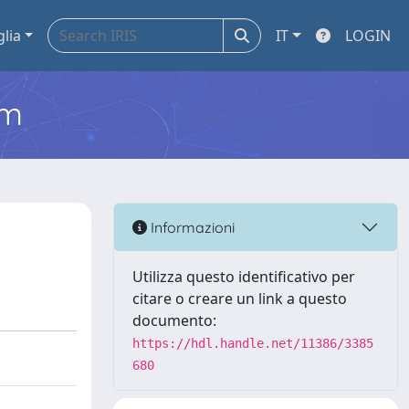
glia
IT
LOGIN
em
Informazioni
Utilizza questo identificativo per
citare o creare un link a questo
documento:
https://hdl.handle.net/11386/3385
680