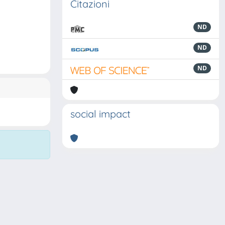
Citazioni
ND
ND
ND
social impact