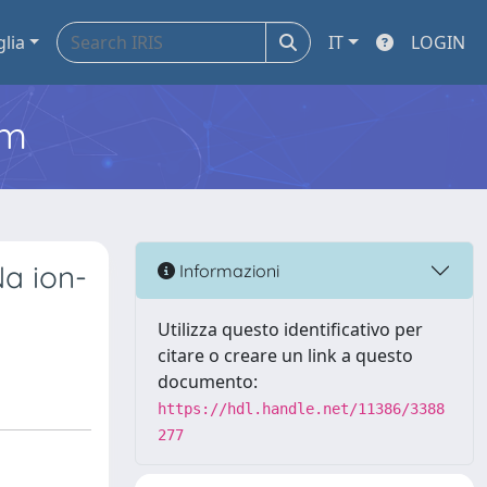
glia
IT
LOGIN
em
a ion-
Informazioni
Utilizza questo identificativo per
citare o creare un link a questo
documento:
https://hdl.handle.net/11386/3388
277