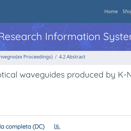
Home
Sfo
l Research Information Syst
convegno(ex Proceedings)
4.2 Abstract
ptical waveguides produced by K-N
a completa (DC)