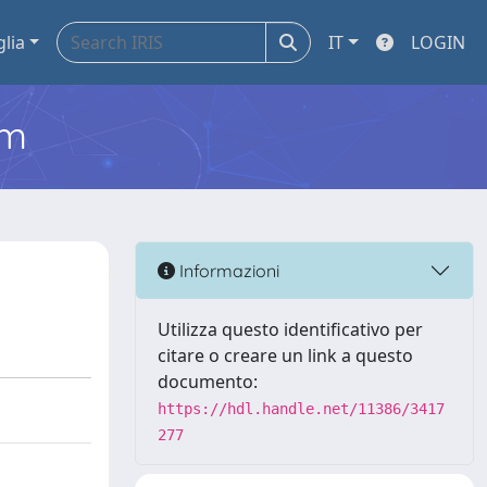
glia
IT
LOGIN
em
Informazioni
Utilizza questo identificativo per
citare o creare un link a questo
documento:
https://hdl.handle.net/11386/3417
277