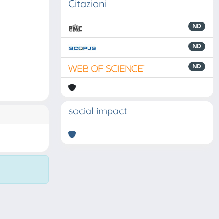
Citazioni
ND
ND
ND
social impact