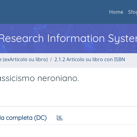
Home
Sfo
l Research Information Syst
 (exArticolo su libro)
2.1.2 Articolo su libro con ISBN
classicismo neroniano.
a completa (DC)