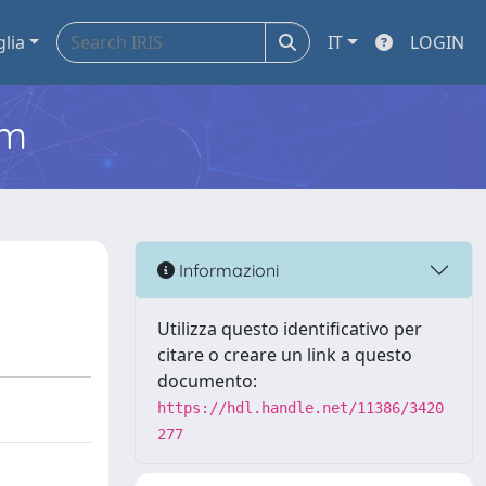
glia
IT
LOGIN
em
Informazioni
Utilizza questo identificativo per
citare o creare un link a questo
documento:
https://hdl.handle.net/11386/3420
277