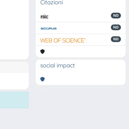
Citazioni
ND
ND
ND
social impact