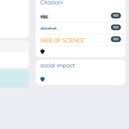
Citazioni
ND
ND
ND
social impact