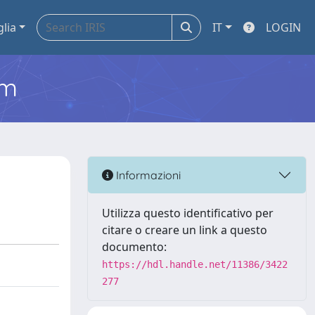
glia
IT
LOGIN
em
Informazioni
Utilizza questo identificativo per
citare o creare un link a questo
documento:
https://hdl.handle.net/11386/3422
277