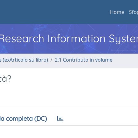
Home
Sfo
l Research Information Syst
 (exArticolo su libro)
2.1 Contributo in volume
tà?
a completa (DC)