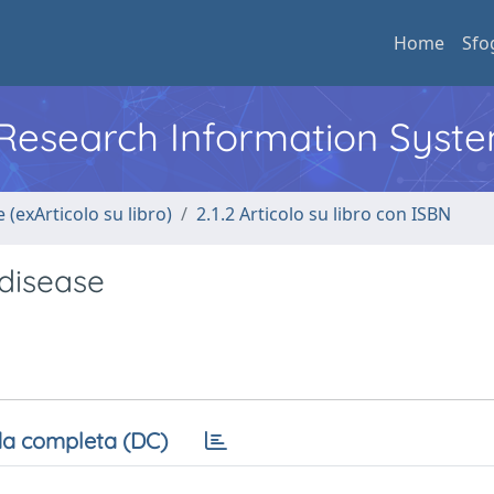
Home
Sfo
l Research Information Syst
 (exArticolo su libro)
2.1.2 Articolo su libro con ISBN
 disease
a completa (DC)