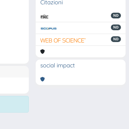
Citazioni
ND
ND
ND
social impact