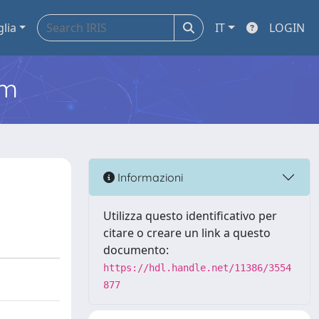
glia
IT
LOGIN
em
Informazioni
Utilizza questo identificativo per
citare o creare un link a questo
documento:
https://hdl.handle.net/11386/3554
877