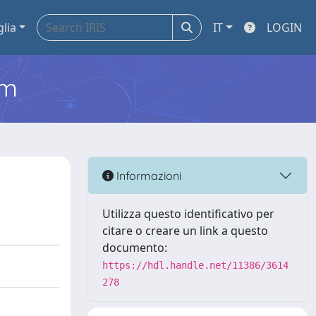
glia
IT
LOGIN
em
Informazioni
Utilizza questo identificativo per
citare o creare un link a questo
documento:
https://hdl.handle.net/11386/3614
278