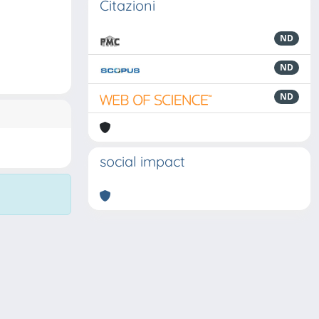
Citazioni
ND
ND
ND
social impact