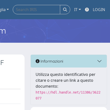
glia
IT
LOGIN
em
DF
Informazioni
Utilizza questo identificativo per
citare o creare un link a questo
documento:
https://hdl.handle.net/11386/3622
077