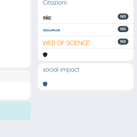
Citazioni
ND
ND
ND
social impact