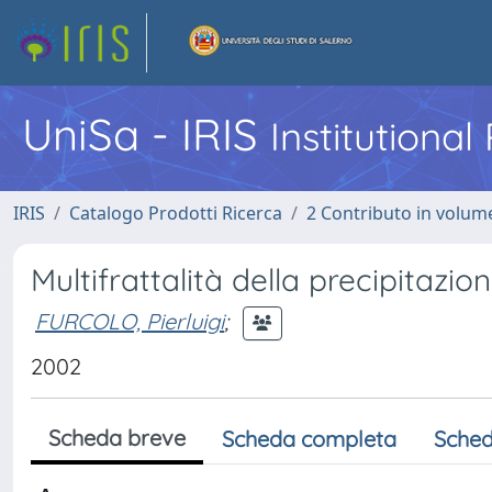
UniSa - IRIS
Institutiona
IRIS
Catalogo Prodotti Ricerca
2 Contributo in volume
Multifrattalità della precipitazio
FURCOLO, Pierluigi
;
2002
Scheda breve
Scheda completa
Sched