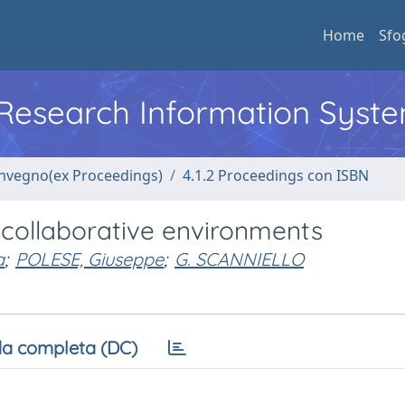
Home
Sfo
l Research Information Syst
convegno(ex Proceedings)
4.1.2 Proceedings con ISBN
 collaborative environments
a
;
POLESE, Giuseppe
;
G. SCANNIELLO
a completa (DC)