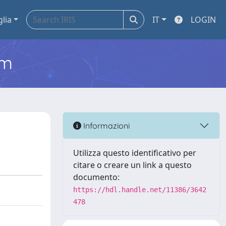
glia
IT
LOGIN
em
Informazioni
Utilizza questo identificativo per
citare o creare un link a questo
documento:
https://hdl.handle.net/11386/3642
478